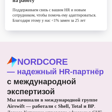
на работу
за 7–14 дней
Поддерживаем связь с вашим HR и новым
сотрудником, чтобы помочь ему адаптироваться.
даже по узким
Благодаря этому у нас <1% замен за 25 лет
специальностям
Достаем редких специалистов для
специфических задач,
например подводной прокладки
труб или работы на арктических
станциях