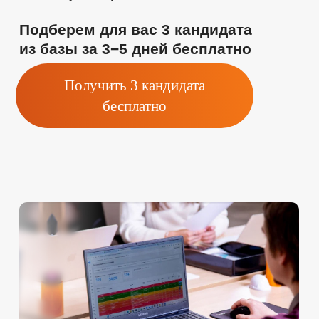
Подобрали 405
инженеров для
«Ямал-СПГ» за 6
месяцев
Привлекли кандидатов
из удаленных регионов
и организовали масштабную
обучающую программу для
успешной адаптации
новичков — в срок и в рамках
заявленного бюджета
Как мы решили задачу
Подобрали 405
специалистов