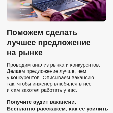
за 6 месяцев
в условиях дефицита
Объект:
Крупнейший завод по добыче,
сжижению и поставкам природного газа
«Ямал-СПГ» на полуострове Ямал
Задача:
Найти около 400
высококвалифицированных
сотрудников, включая молодых
специалистов с опытом работы 1-3
года. Все специалисты должны были
пройти шестимесячную программу
обучения перед выходом на работу
Решение:
Сформировали четыре группы с
одновременным обучением 60
—150 сотрудников.
Запуск обучения происходил
каждые 3—4 месяца.
Искали в 20 городах по всей
России.
Каждые 2-4 недели проводили
мероприятия по подбору