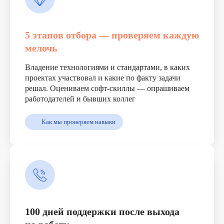
01
и «Арктик СПГ-2» от «Новатэк»
Основали Nordcore Academy
02
— лицензированную школу для HR
5 этапов отбора — проверяем каждую
мелочь
Владение технологиями и стандартами, в каких
Получить 3 кандидата
проектах участвовал и какие по факту задачи
бесплатно
решал. Оцениваем софт-скиллы — опрашиваем
работодателей и бывших коллег
Лариса
Катунина
Как мы проверяем навыки
Основатель
NORDCORE и вице-
президент Airswift
Подбираем
100 дней поддержки после выхода
специалистов