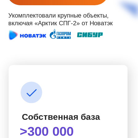
Собственная база
>300 000
проверенных
Под ваш профиль должности.
инженеров
Без договора.
Уже проверили всех
на рынке и собрали
лучших —
с подтвержденным
опытом, навыками
и софт-скиллами
Влюбляем