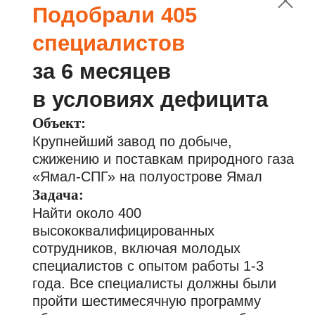
Получить 3 кандидата бесплатно
Согласен с
Политикой конфиденциальности и
обработки персональных данных
Оплата по
факту
выхода
на работу
>1%
Если по каким-то
причинам человек
замен после
ушел, мы бесплатно
выхода
за 25 лет
максимально быстро
найдем нового