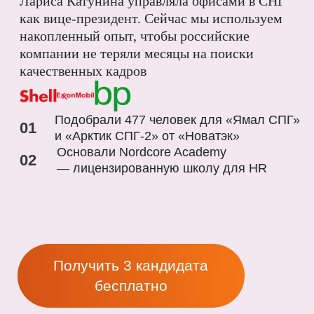
>300 000
проверенных
инженеров, которых
мы собирали 25 лет
На каждого инженера у нас досье
на 50 страниц.
Знаем все — в каких
проектах участвовал, какие задачи
решал, как часто менял работу и почему.
Как зовут жену и позволит ли она ехать
на вахту в Норильск.
Подберем для вас 3 кандидата
из базы за 3−5 дней бесплатно
Получить 3 кандидата
бесплатно