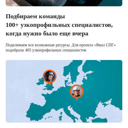
готового по первому зову
вылететь в Якутию
Подбираем команды
Запустили поиск и уже через 5 дней
100+ узкопрофильных специалистов,
показали кандидата из конкурирующей
золотодобывающей компании, который
когда нужно было еще вчера
идеально подходил по профилю
Подключаем все возможные ресурсы. Для проекта «Ямал СПГ»
подобрали 405 узкопрофильных специалистов
У меня все
с собой.
Во сколько
вылет?